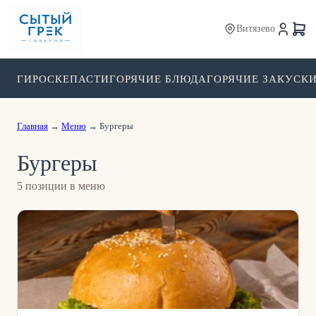
Витязево
ГИРО
СКЕПАСТИ
ГОРЯЧИЕ БЛЮДА
ГОРЯЧИЕ ЗАКУСК
Главная
→
Меню
→
Бургеры
Бургеры
5
позици
и
в меню